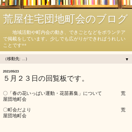
荒屋住宅団地町会のブログ
地域活動や町内会の動き、できごとなどをボランテア
で掲載をしています。少しでも広がりができればうれしい
ことです**
▼
2021/05/23
５月２３日の回覧板です。
〇「春の花いっぱい運動・花苗募集」について 荒
屋団地町会
〇町会だより 荒
屋団地町会