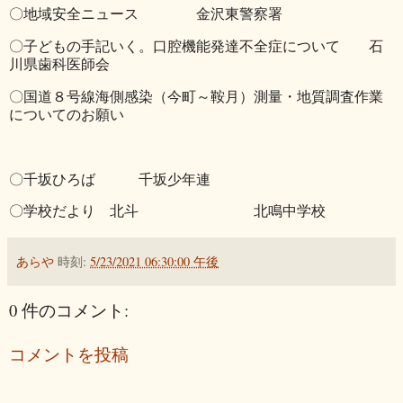
〇地域安全ニュース 金沢東警察署
〇子どもの手記いく。口腔機能発達不全症について 石
川県歯科医師会
〇国道８号線海側感染（今町～鞍月）測量・地質調査作業
についてのお願い
〇千坂ひろば 千坂少年連
〇学校だより 北斗 北鳴中学校
あらや
時刻:
5/23/2021 06:30:00 午後
0 件のコメント:
コメントを投稿